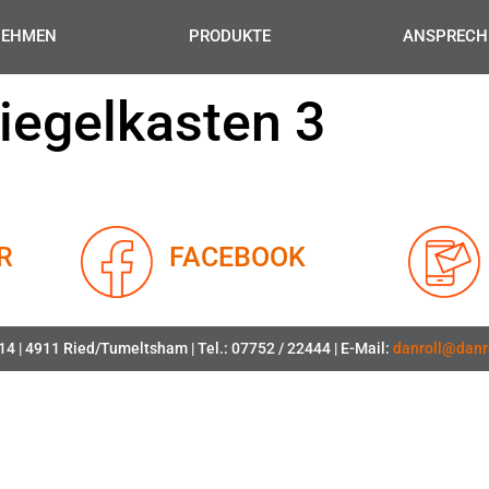
NEHMEN
PRODUKTE
ANSPRECH
iegelkasten 3
R
FACEBOOK
4 | 4911 Ried/Tumeltsham | Tel.: 07752 / 22444 | E-Mail:
danroll@danro