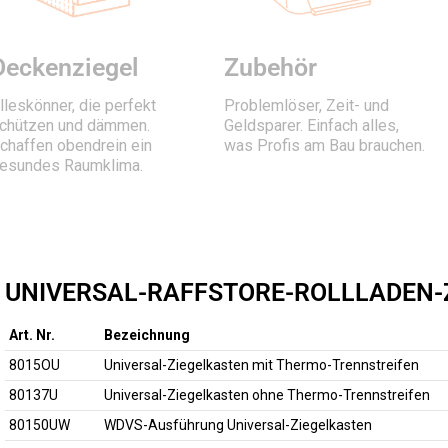
Deckenziegel
Zubehör
lleskönner, die perfekt
Problemlöser, Zeit- und
chützen und dämmen.
Geldsparer. Einfach alles,
chaffen obendrein ein
was Profis am Bau brauchen.
esundes Raumklima.
UNIVERSAL-RAFFSTORE-ROLLLADEN-
Art. Nr.
Bezeichnung
8015OU
Universal-Ziegelkasten mit Thermo-Trennstreifen
80137U
Universal-Ziegelkasten ohne Thermo-Trennstreifen
80150UW
WDVS-Ausführung Universal-Ziegelkasten