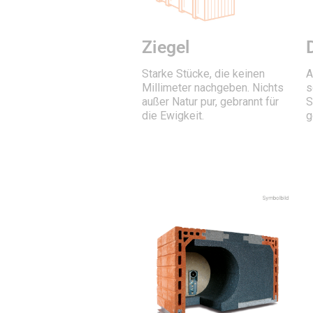
Ziegel
Starke Stücke, die keinen
A
Millimeter nachgeben. Nichts
s
außer Natur pur, gebrannt für
S
die Ewigkeit.
g