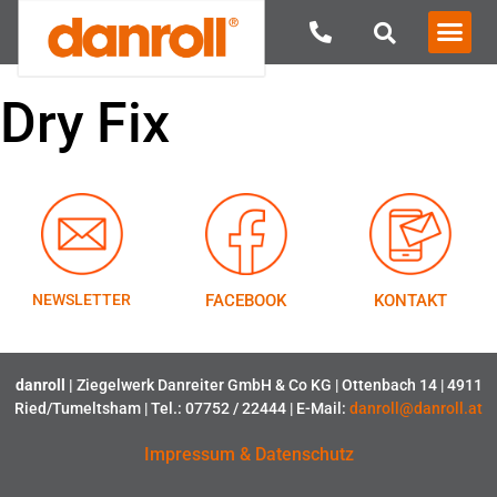
Dry Fix
NEWSLETTER
FACEBOOK
KONTAKT
danroll |
Ziegelwerk Danreiter GmbH & Co KG | Ottenbach 14 | 4911
Ried/Tumeltsham | Tel.: 07752 / 22444 | E-Mail:
danroll@danroll.at
Impressum & Datenschutz