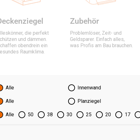
Deckenziegel
Zubehör
lleskönner, die perfekt
Problemlöser, Zeit- und
chützen und dämmen.
Geldsparer. Einfach alles,
chaffen obendrein ein
was Profis am Bau brauchen.
esundes Raumklima.
Alle
Innenwand
Alle
Planziegel
Alle
50
38
30
25
20
17