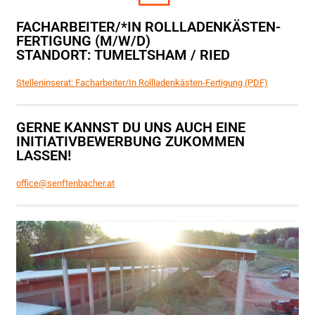
FACHARBEITER/*IN ROLLLADENKÄSTEN-
FERTIGUNG (M/W/D)
STANDORT: TUMELTSHAM / RIED
Stelleninserat: Facharbeiter/In Rollladenkästen-Fertigung (PDF)
GERNE KANNST DU UNS AUCH EINE
INITIATIVBEWERBUNG ZUKOMMEN
LASSEN!
office@senftenbacher.at