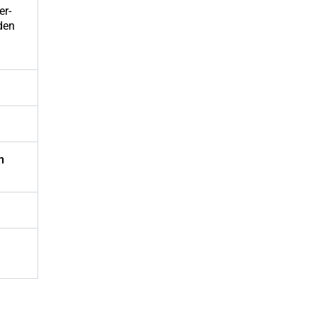
er-
den
n